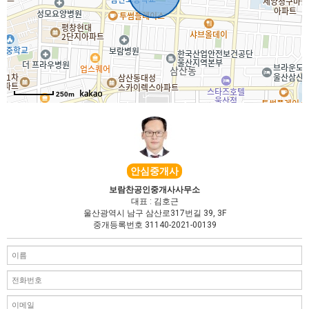
서
동
, KnWorks
250m
안심중개사
보람찬공인중개사사무소
대표 : 김호근
울산광역시 남구 삼산로317번길 39, 3F
중개등록번호 31140-2021-00139