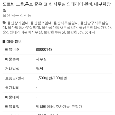
도로변 노출,홍보 좋은 코너, 사무실 인테리어 완비, 내부화장
실
울산 남구 삼산동
울산상가임대
,
울산점포임대
,
울산사무실임대
,
울산남구사무실임
대
,
울산달동사무실임대
,
울산삼산동사무실임대
,
울산무권리상가임대
,
울산인테리어완비사무실
,
보람찬부동산
,
보람찬공인중개사
매물 정보
매물번호
80000148
매물종류
사무실
거래방식
월세
보증금/월세
1,500만원/100만원
월관리비
-
매물테마
-
매물특징
엘리베이터, 주차가능, 큰길가