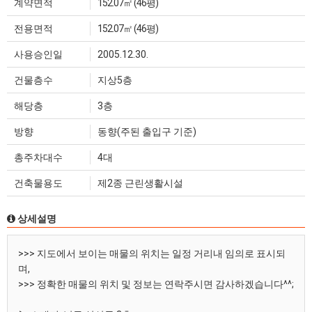
계약면적
152.07㎡ (46평)
전용면적
152.07㎡ (46평)
사용승인일
2005.12.30.
건물층수
지상5층
해당층
3층
방향
동향(주된 출입구 기준)
총주차대수
4대
건축물용도
제2종 근린생활시설
상세설명
>>> 지도에서 보이는 매물의 위치는 일정 거리내 임의로 표시되
며,
>>> 정확한 매물의 위치 및 정보는 연락주시면 감사하겠습니다^^;