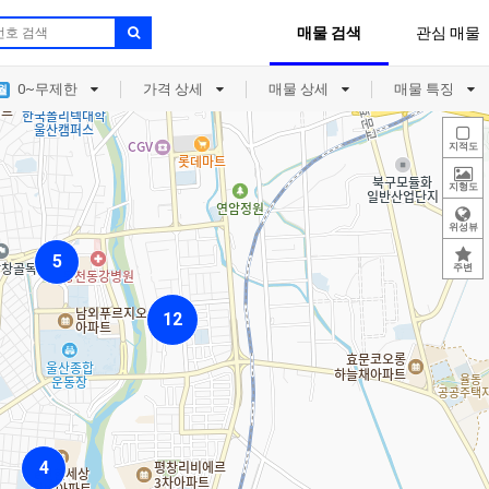
매물 검색
관심 매물
0
~
무제한
가격 상세
매물 상세
매물 특징
월
지적도
지형도
위성뷰
5
5
5
주변
12
12
12
4
4
4