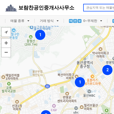
보람찬공인중개사사무소
매물 종류
거래 방식
0
~
무제한
매
전
보
1
1
1
2
2
2
1
1
1