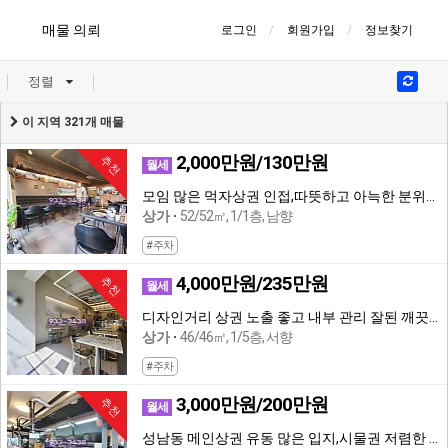
매물 의뢰
로그인
회원가입
정보찾기
정렬
이 지역 321개 매물
2,000만원/130만원
추천
월세
모임 많은 먹자상권 인접,따뜻하고 아늑한 분위기 인테리어의 저렴한 상가
상가
52/52㎡, 1/1층, 남향
#주차
4,000만원/235만원
추천
월세
디자인거리 상권 노출 좋고 내부 관리 잘된 깨끗한 음식점,공영주차장 인접
상가
46/46㎡, 1/5층, 서향
#주차
3,000만원/200만원
추천
월세
성남동 메인상권 유동 많은 입지,시물권 저렴한 상가,덕트완비,고깃집 추천