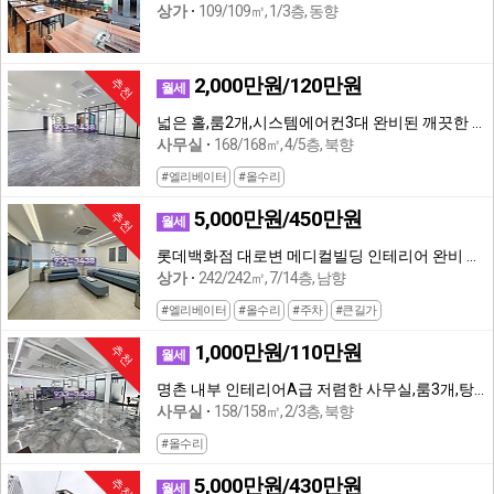
상가
109/109㎡, 1/3층, 동향
2,000만원/120만원
추천
월세
넓은 홀,룸2개,시스템에어컨3대 완비된 깨끗한 사무실,엘베유
사무실
168/168㎡, 4/5층, 북향
#엘리베이터
#올수리
5,000만원/450만원
추천
월세
롯데백화점 대로변 메디컬빌딩 인테리어 완비 무권리 병원
상가
242/242㎡, 7/14층, 남향
#엘리베이터
#올수리
#주차
#큰길가
1,000만원/110만원
추천
월세
명촌 내부 인테리어A급 저렴한 사무실,룸3개,탕비실완비
사무실
158/158㎡, 2/3층, 북향
#올수리
5,000만원/430만원
추천
월세