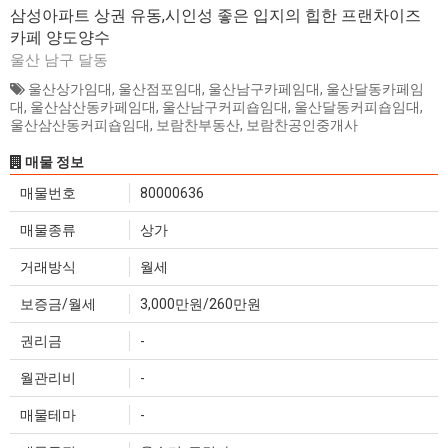
삼성아파트 상권 유동,시인성 좋은 입지의 힙한 프랜차이즈
카페 양도양수
울산 남구 달동
울산상가임대
,
울산점포임대
,
울산남구카페임대
,
울산달동카페임
대
,
울산삼산동카페임대
,
울산남구커피숍임대
,
울산달동커피숍임대
,
울산삼산동커피숍임대
,
보람찬부동산
,
보람찬공인중개사
매물 정보
매물번호
80000636
매물종류
상가
거래방식
월세
보증금/월세
3,000만원/260만원
권리금
-
월관리비
-
매물테마
-