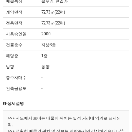
매물특징
올수리, 큰길가
계약면적
72.73㎡ (22평)
전용면적
72.73㎡ (22평)
사용승인일
2000
건물층수
지상3층
해당층
1층
방향
동향
총주차대수
-
건축물용도
-
상세설명
>>> 지도에서 보이는 매물의 위치는 일정 거리내 임의로 표시되
며,
>>> 정확한 매물의 위치 및 정보는 연락주시면 감사하겠습니다^^;