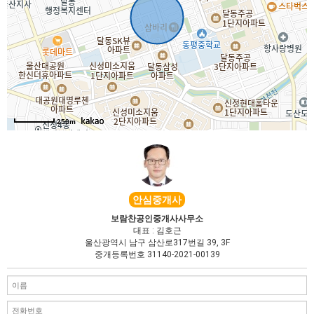
신정로
북
남
, KnWorks
250m
안심중개사
보람찬공인중개사사무소
대표 : 김호근
울산광역시 남구 삼산로317번길 39, 3F
중개등록번호 31140-2021-00139