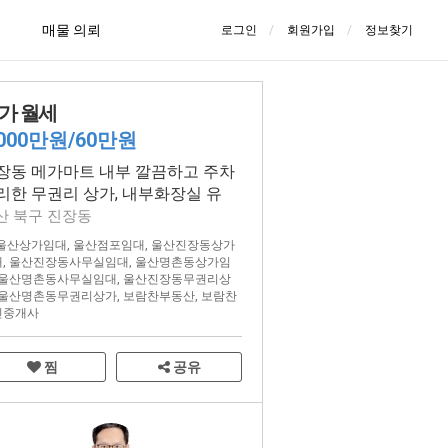
매물 의뢰
로그인
회원가입
정보찾기
가 월세
,000만원/60만원
장동 메가마트 내부 깔끔하고 주차
리한 무권리 상가, 내부화장실 유
산 북구 진장동
울산상가임대
,
울산점포임대
,
울산진장동상가
대
,
울산진장동사무실임대
,
울산명촌동상가임
울산명촌동사무실임대
,
울산진장동무권리상
울산명촌동무권리상가
,
보람찬부동산
,
보람찬
인중개사
찜
공유