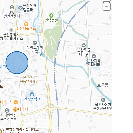
1길
1
동