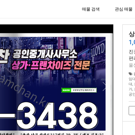
매물 검색
관심 매물
상
1
진
편
울
임
대
,
가
,
공