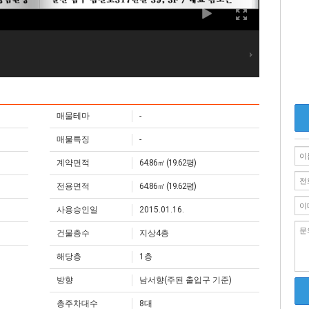
매물테마
-
매물특징
-
계약면적
64.86㎡ (19.62평)
전용면적
64.86㎡ (19.62평)
사용승인일
2015.01.16.
건물층수
지상4층
해당층
1층
방향
남서향(주된 출입구 기준)
총주차대수
8대