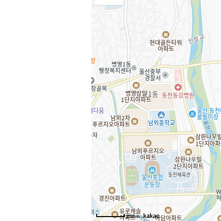
장2
장2
서
, KnWorks
250m