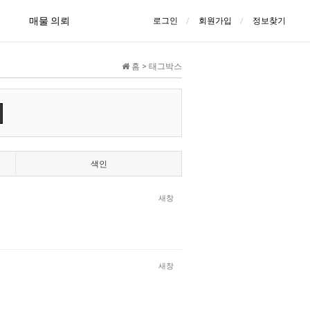
매물 의뢰
로그인
회원가입
정보찾기
홈 > 태그박스
색인
새창
새창