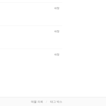
새창
새창
새창
매물 의뢰
태그 박스